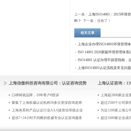
上一条：
上海ISO14001：2015
料？
下一条：没有了！
相关文章
上海企业办理ISO14001环境管理
多少钱，包含哪些费用？
ISO 14001:2026新版环境管理体系(
标准如何对接可持续发展新要求？
ISO14001 认证办理不踩雷指南，
核心条款变更深度解析
色发展必备
上海ISO14001认证流程及常见问
上海信傲科技咨询有限公司：认证咨询优势
上海认证咨询：1390
口碑铸就品牌，10年客户0投诉
上海超2000家企
聚集了上海权威认证机构50多位资深咨询老师
超过2500个公司
上海体系和产品认证行业AAA级资信等级企业
为近1200家上海
提供7×24小时不间断的权威专业认证咨询服务
超过1000家企业