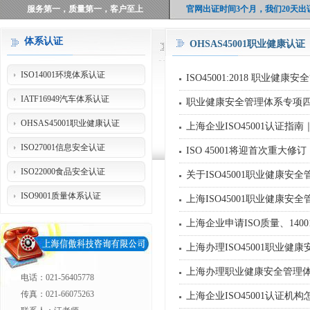
服务第一，质量第一，客户至上
官网出证时间3个月，我们20天出
体系认证
OHSAS45001职业健康认证
上海信傲科技咨询有限公司：认
ISO14001环境体系认证
口碑铸就品牌，10年客户0投诉
ISO45001:2018 职业
聚集了上海权威认证机构50多位资
IATF16949汽车体系认证
职业健康安全管理体系专项四
上海体系和产品认证行业AAA级资
OHSAS45001职业健康认证
上海企业ISO45001认证
提供7×24小时不间断的权威专业认
ISO27001信息安全认证
ISO 45001将迎首次重
ISO22000食品安全认证
关于ISO45001职业健康
ISO9001质量体系认证
上海ISO45001职业健康安
上海企业申请ISO质量、14
上海办理ISO45001职业健
上海办理职业健康安全管理体系
电话：021-56405778
传真：021-66075263
上海企业ISO45001认证机