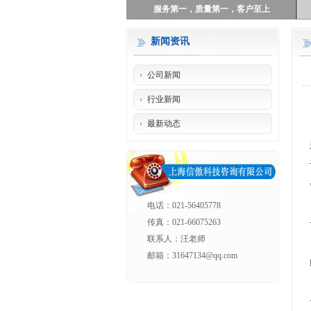
服务第一，质量第一，客户至上
新闻资讯
公司新闻
行业新闻
最新动态
电话：021-56405778
传真：021-66075263
联系人：汪老师
邮箱：31647134@qq.com